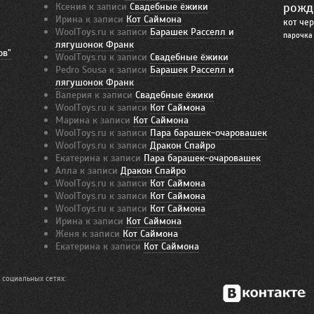
Ксения
к записи
Свадебные ёжики
рожд
Ирина
к записи
Кот Саймона
кот
че
WoolToys.ru
к записи
Барашек Расселл и
парочка
лягушонок Франк
ов"
WoolToys.ru
к записи
Свадебные ёжики
Pedro Sousa
к записи
Барашек Расселл и
лягушонок Франк
Валерия
к записи
Свадебные ёжики
WoolToys.ru
к записи
Кот Саймона
Марина
к записи
Кот Саймона
WoolToys.ru
к записи
Пара барашек-очаровашек
WoolToys.ru
к записи
Дракон Спайро
Екатерина
к записи
Пара барашек-очаровашек
Алла
к записи
Дракон Спайро
WoolToys.ru
к записи
Кот Саймона
WoolToys.ru
к записи
Кот Саймона
WoolToys.ru
к записи
Кот Саймона
Ирина
к записи
Кот Саймона
Женя
к записи
Кот Саймона
Екатерина
к записи
Кот Саймона
 социальных сетях: