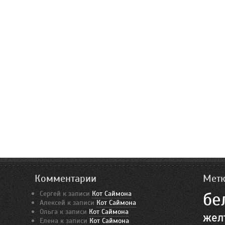
Комментарии
Мет
Сергей
к записи
Кот Саймона
бе
Алексей
к записи
Кот Саймона
Ольга
к записи
Кот Саймона
жел
Елена
к записи
Кот Саймона