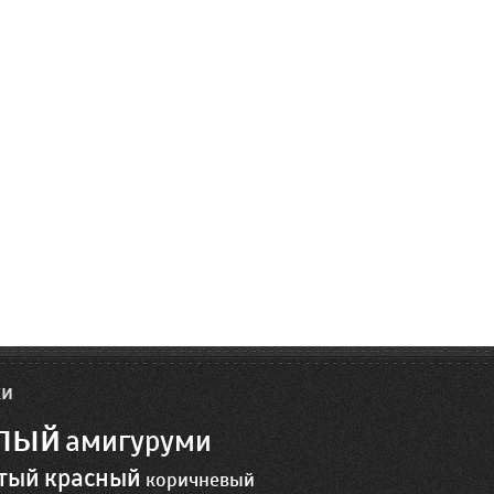
ки
лый
амигуруми
тый
красный
коричневый