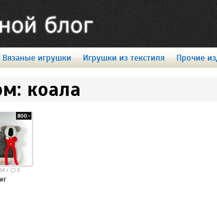
Вязаные игрушки
Игрушки из текстиля
Прочие из
ом: коала
800.-
14 /
0
иг