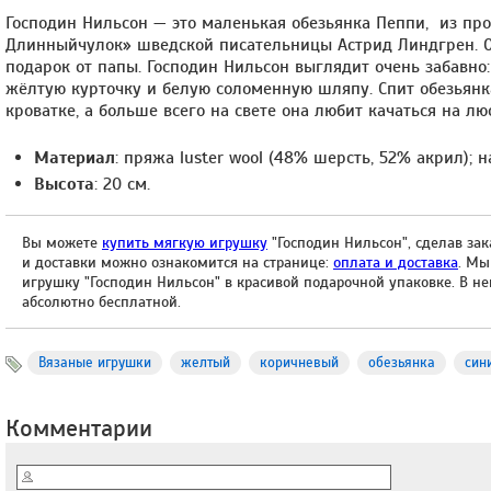
Господин Нильсон — это маленькая обезьянка Пеппи, из пр
Длинныйчулок» шведской писательницы Астрид Линдгрен. О
подарок от папы. Господин Нильсон выглядит очень забавно:
жёлтую курточку и белую соломенную шляпу. Спит обезьянк
кроватке, а больше всего на свете она любит качаться на лю
Материал
: пряжа luster wool (48% шерсть, 52% акрил); 
Высота
: 20 см.
Вы можете
купить мягкую игрушку
"Господин Нильсон", сделав зак
и доставки можно ознакомится на странице:
оплата и доставка
. Мы
игрушку "Господин Нильсон" в красивой подарочной упаковке. В не
абсолютно бесплатной.
Вязаные игрушки
желтый
коричневый
обезьянка
син
Комментарии