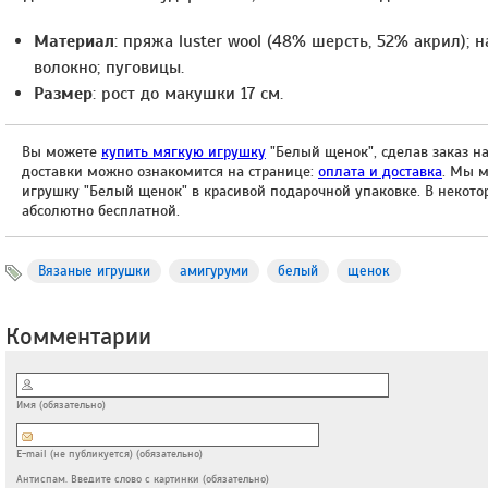
Материал
: пряжа luster wool (48% шерсть, 52% акрил); 
волокно; пуговицы.
Размер
: рост до макушки 17 см.
Вы можете
купить мягкую игрушку
"Белый щенок", сделав заказ на
доставки можно ознакомится на странице:
оплата и доставка
. Мы 
игрушку "Белый щенок" в красивой подарочной упаковке. В некотор
абсолютно бесплатной.
Вязаные игрушки
амигуруми
белый
щенок
Комментарии
Имя (обязательно)
E-mail (не публикуется) (обязательно)
Антиспам. Введите слово с картинки (обязательно)